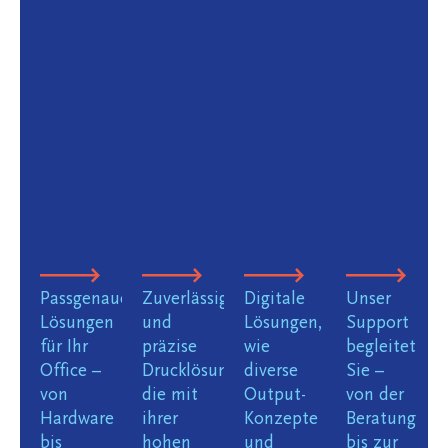
Passgenaue
Zuverlässige
Digitale
Unser
Lösungen
und
Lösungen,
Support
für Ihr
präzise
wie
begleitet
Office –
Drucklösungen,
diverse
Sie –
von
die mit
Output-
von der
Hardware
ihrer
Konzepte
Beratung
bis
hohen
und
bis zur